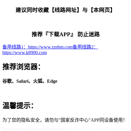
建议同时收藏【线路网址】与【本网页】
推荐『下载APP』 防止迷路
备用线路
1
：
https://www.rznbm.com
备用线路
2
：
https://www.k8900.com
推荐浏览器：
谷歌、Safari、火狐、Edge
温馨提示：
为了您的隐私安全，请勿与"国家反诈中心"APP同设备使用！