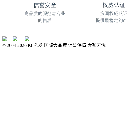
© 2004-
2026
K8凯发-国际大品牌 信誉保障 大额无忧