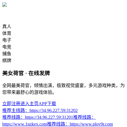
真人
体育
电子
电竞
捕鱼
棋牌
美女荷官 · 在线发牌
全网最美荷官，倾情出演，极致视觉盛宴，多元游戏种类，为
您带来最舒心的游戏体验。
立即注册
进入主页
APP下载
推荐主线路：
https://34.96.227.59:31202
推荐线路：
https://34.96.227.59:31201
推荐线路：
https://www.1nzkex.com
推荐线路：
https://www.plov9r.com