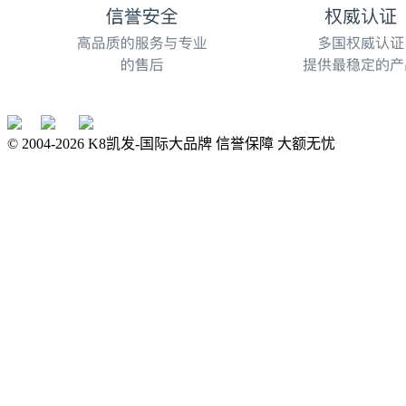
© 2004-
2026
K8凯发-国际大品牌 信誉保障 大额无忧