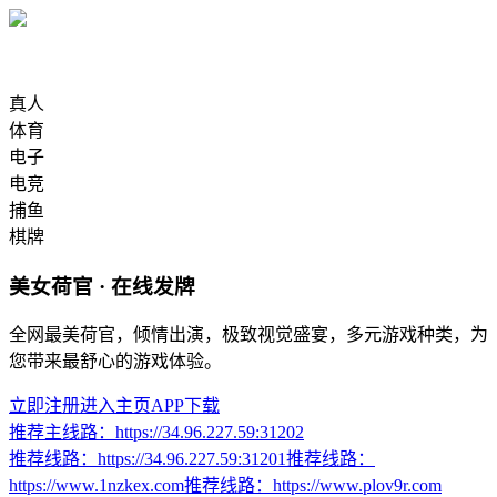
真人
体育
电子
电竞
捕鱼
棋牌
美女荷官 · 在线发牌
全网最美荷官，倾情出演，极致视觉盛宴，多元游戏种类，为
您带来最舒心的游戏体验。
立即注册
进入主页
APP下载
推荐主线路：
https://34.96.227.59:31202
推荐线路：
https://34.96.227.59:31201
推荐线路：
https://www.1nzkex.com
推荐线路：
https://www.plov9r.com